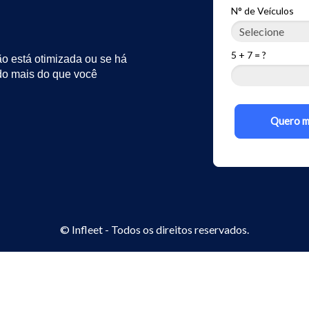
N° de Veículos
5 + 7 = ?
o está otimizada ou se há
do mais do que você
Quero m
© Infleet - Todos os direitos reservados.