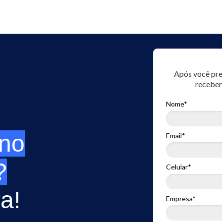
Após você pre
receber
Nome*
 no
Email*
?
Celular*
ra!
Empresa*